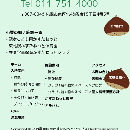
Tel:011-751-4000
〒007-0846 札幌市東区北46条東15丁目4番5号
小栗の郷／施設一覧
-
認定こども園かすたねっと
-
東札幌かすたねっと保育園
-
共同学童保育かすたねっとクラブ
ホーム
施設案内
アクセス
入所案内
-
特徴
お問い合わせ
-
対象
-
施設概要
お知らせ
-
預かり時間と閉所日
-
クラブ1階＜動のスペース＞
ブログ
-
料金について
-
クラブ2階＜静のスペース＞
個人情報保護方針
-
その他・振込先
かすたねっと教室
-
デイリープログラム
アルバム
Q&A
注意事項
Copyright © 共同学童保育かすたねっとクラブ All Rights Reserved.