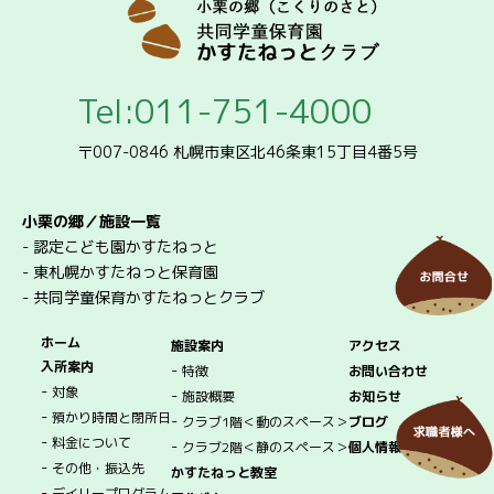
Tel:011-751-4000
〒007-0846 札幌市東区北46条東15丁目4番5号
小栗の郷／施設一覧
-
認定こども園かすたねっと
-
東札幌かすたねっと保育園
-
共同学童保育かすたねっとクラブ
ホーム
施設案内
アクセス
入所案内
-
特徴
お問い合わせ
-
対象
-
施設概要
お知らせ
-
預かり時間と閉所日
-
クラブ1階＜動のスペース＞
ブログ
-
料金について
-
クラブ2階＜静のスペース＞
個人情報保護方針
-
その他・振込先
かすたねっと教室
-
デイリープログラム