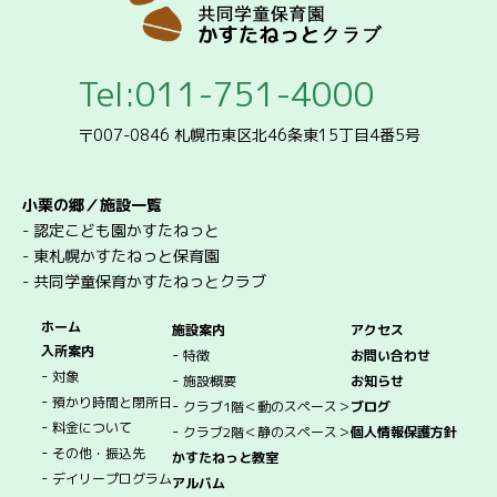
Tel:011-751-4000
〒007-0846 札幌市東区北46条東15丁目4番5号
小栗の郷／施設一覧
-
認定こども園かすたねっと
-
東札幌かすたねっと保育園
-
共同学童保育かすたねっとクラブ
ホーム
施設案内
アクセス
入所案内
-
特徴
お問い合わせ
-
対象
-
施設概要
お知らせ
-
預かり時間と閉所日
-
クラブ1階＜動のスペース＞
ブログ
-
料金について
-
クラブ2階＜静のスペース＞
個人情報保護方針
-
その他・振込先
かすたねっと教室
-
デイリープログラム
アルバム