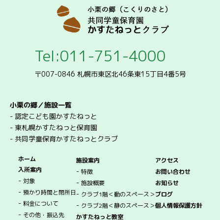
Tel:011-751-4000
〒007-0846 札幌市東区北46条東15丁目4番5号
小栗の郷／施設一覧
-
認定こども園かすたねっと
-
東札幌かすたねっと保育園
-
共同学童保育かすたねっとクラブ
ホーム
施設案内
アクセス
入所案内
-
特徴
お問い合わせ
-
対象
-
施設概要
お知らせ
-
預かり時間と閉所日
-
クラブ1階＜動のスペース＞
ブログ
-
料金について
-
クラブ2階＜静のスペース＞
個人情報保護方針
-
その他・振込先
かすたねっと教室