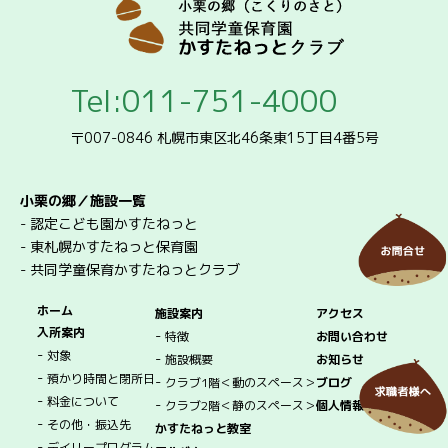
Tel:011-751-4000
〒007-0846 札幌市東区北46条東15丁目4番5号
小栗の郷／施設一覧
-
認定こども園かすたねっと
-
東札幌かすたねっと保育園
-
共同学童保育かすたねっとクラブ
ホーム
施設案内
アクセス
入所案内
-
特徴
お問い合わせ
-
対象
-
施設概要
お知らせ
-
預かり時間と閉所日
-
クラブ1階＜動のスペース＞
ブログ
-
料金について
-
クラブ2階＜静のスペース＞
個人情報保護方針
-
その他・振込先
かすたねっと教室
-
デイリープログラム