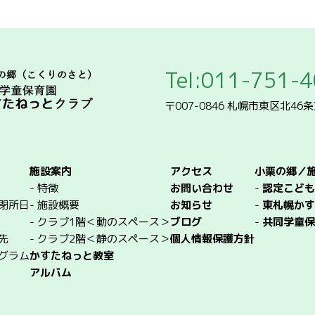
Tel:011-751-
〒007-0846 札幌市東区北46
施設案内
アクセス
小栗の郷／
-
特徴
お問い合わせ
-
認定こども
閉所日
-
施設概要
お知らせ
-
東札幌かす
-
クラブ1階＜動のスペース＞
ブログ
-
共同学童保
先
-
クラブ2階＜静のスペース＞
個人情報保護方針
グラム
かすたねっと教室
アルバム