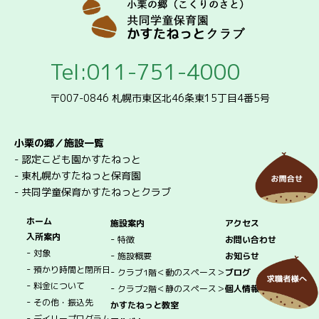
Tel:011-751-4000
〒007-0846 札幌市東区北46条東15丁目4番5号
小栗の郷／施設一覧
-
認定こども園かすたねっと
-
東札幌かすたねっと保育園
-
共同学童保育かすたねっとクラブ
ホーム
施設案内
アクセス
入所案内
-
特徴
お問い合わせ
-
対象
-
施設概要
お知らせ
-
預かり時間と閉所日
-
クラブ1階＜動のスペース＞
ブログ
-
料金について
-
クラブ2階＜静のスペース＞
個人情報保護方針
-
その他・振込先
かすたねっと教室
-
デイリープログラム