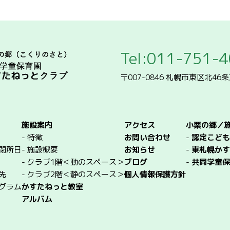
Tel:011-751-
〒007-0846 札幌市東区北46
施設案内
アクセス
小栗の郷／
-
特徴
お問い合わせ
-
認定こども
閉所日
-
施設概要
お知らせ
-
東札幌かす
-
クラブ1階＜動のスペース＞
ブログ
-
共同学童保
先
-
クラブ2階＜静のスペース＞
個人情報保護方針
グラム
かすたねっと教室
アルバム